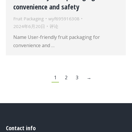
convenience and safety
Fruit Packaging
wyf695916308
2024年6月20日
评论
Name User-friendly fruit packaging for
convenience and …
1
2
3
→
Contact info