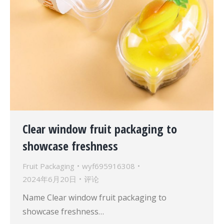
Clear window fruit packaging to
showcase freshness
Fruit Packaging
wyf695916308
2024年6月20日
评论
Name Clear window fruit packaging to
showcase freshness…